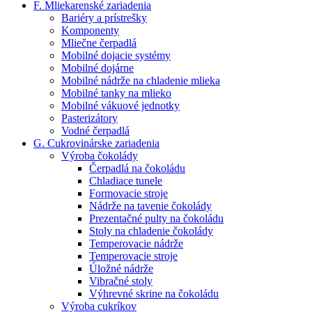
F. Mliekarenské zariadenia
Bariéry a prístrešky
Komponenty
Mliečne čerpadlá
Mobilné dojacie systémy
Mobilné dojárne
Mobilné nádrže na chladenie mlieka
Mobilné tanky na mlieko
Mobilné vákuové jednotky
Pasterizátory
Vodné čerpadlá
G. Cukrovinárske zariadenia
Výroba čokolády
Čerpadlá na čokoládu
Chladiace tunele
Formovacie stroje
Nádrže na tavenie čokolády
Prezentačné pulty na čokoládu
Stoly na chladenie čokolády
Temperovacie nádrže
Temperovacie stroje
Úložné nádrže
Vibračné stoly
Výhrevné skrine na čokoládu
Výroba cukríkov