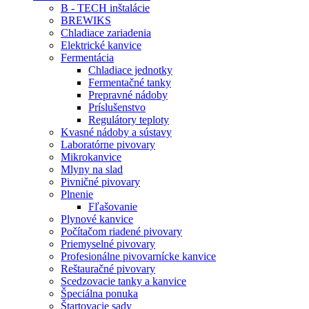
B - TECH inštalácie
BREWIKS
Chladiace zariadenia
Elektrické kanvice
Fermentácia
Chladiace jednotky
Fermentačné tanky
Prepravné nádoby
Príslušenstvo
Regulátory teploty
Kvasné nádoby a sústavy
Laboratórne pivovary
Mikrokanvice
Mlyny na slad
Pivničné pivovary
Plnenie
Fľašovanie
Plynové kanvice
Počítačom riadené pivovary
Priemyselné pivovary
Profesionálne pivovarnícke kanvice
Reštauračné pivovary
Scedzovacie tanky a kanvice
Špeciálna ponuka
Štartovacie sady