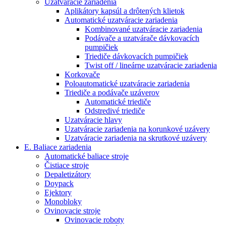
Uzatváracie zariadenia
Aplikátory kapsúl a drôtených klietok
Automatické uzatváracie zariadenia
Kombinované uzatváracie zariadenia
Podávače a uzatvárače dávkovacích
pumpičiek
Triediče dávkovacích pumpičiek
Twist off / lineárne uzatváracie zariadenia
Korkovače
Poloautomatické uzatváracie zariadenia
Triediče a podávače uzáverov
Automatické triediče
Odstredivé triediče
Uzatváracie hlavy
Uzatváracie zariadenia na korunkové uzávery
Uzatváracie zariadenia na skrutkové uzávery
E. Baliace zariadenia
Automatické baliace stroje
Čistiace stroje
Depaletizátory
Doypack
Ejektory
Monobloky
Ovinovacie stroje
Ovinovacie roboty