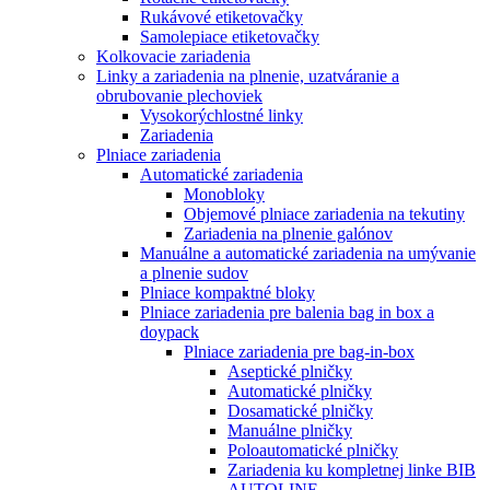
Rukávové etiketovačky
Samolepiace etiketovačky
Kolkovacie zariadenia
Linky a zariadenia na plnenie, uzatváranie a
obrubovanie plechoviek
Vysokorýchlostné linky
Zariadenia
Plniace zariadenia
Automatické zariadenia
Monobloky
Objemové plniace zariadenia na tekutiny
Zariadenia na plnenie galónov
Manuálne a automatické zariadenia na umývanie
a plnenie sudov
Plniace kompaktné bloky
Plniace zariadenia pre balenia bag in box a
doypack
Plniace zariadenia pre bag-in-box
Aseptické plničky
Automatické plničky
Dosamatické plničky
Manuálne plničky
Poloautomatické plničky
Zariadenia ku kompletnej linke BIB
AUTOLINE