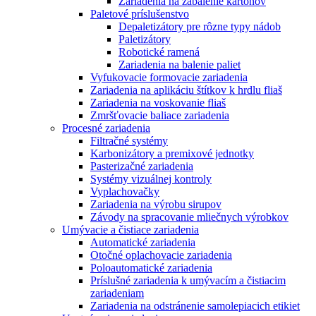
Zariadenia na zabalenie kartónov
Paletové príslušenstvo
Depaletizátory pre rôzne typy nádob
Paletizátory
Robotické ramená
Zariadenia na balenie paliet
Vyfukovacie formovacie zariadenia
Zariadenia na aplikáciu štítkov k hrdlu fliaš
Zariadenia na voskovanie fliaš
Zmršťovacie baliace zariadenia
Procesné zariadenia
Filtračné systémy
Karbonizátory a premixové jednotky
Pasterizačné zariadenia
Systémy vizuálnej kontroly
Vyplachovačky
Zariadenia na výrobu sirupov
Závody na spracovanie mliečnych výrobkov
Umývacie a čistiace zariadenia
Automatické zariadenia
Otočné oplachovacie zariadenia
Poloautomatické zariadenia
Príslušné zariadenia k umývacím a čistiacim
zariadeniam
Zariadenia na odstránenie samolepiacich etikiet