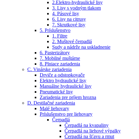
2.Elektro-hydraulické lisy
3. Lisy s vodným tlakom
4. Pásové lisy
6. Lisy na citrusy
7. Skrutkové lisy
5. Príslušenstvo
1. Filtre
2. Muštové čerpadlá
Sudy a nádrže na uskladnenie
6. Pasterizátory
7. Mobilné muštárne
8. Plniace zariadenia
C. Vinárske zariadenia
Drviče a odstopkovače
Elektro hydraulické lisy
Manuálne hydraulické lisy
Pneumatické lisy
Zariadenia pre príjem hrozna
D. Destilačné zariadenia
Malé liehovary
Príslušenstvo pre liehovary
Čerpadlá
Čerpadlá na kvapaliny
Čerpadlá na liehové výpalky
Čerpadlá na šťavu a rmut