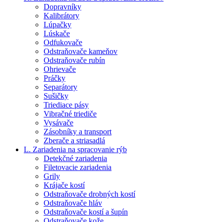
Dopravníky
Kalibrátory
Lúpačky
Lúskače
Odfukovače
Odstraňovače kameňov
Odstraňovače rubín
Ohrievače
Práčky
Separátory
Sušičky
Triediace pásy
Vibračné triediče
Vysávače
Zásobníky a transport
Zberače a striasadlá
L. Zariadenia na spracovanie rýb
Detekčné zariadenia
Filetovacie zariadenia
Grily
Krájače kostí
Odstraňovače drobných kostí
Odstraňovače hláv
Odstraňovače kostí a šupín
Odstraňovače kože