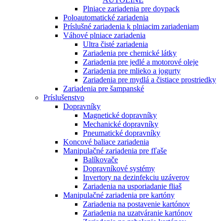
Plniace zariadenia pre doypack
Poloautomatické zariadenia
Príslušné zariadenia k plniacim zariadeniam
Váhové plniace zariadenia
Ultra čisté zariadenia
Zariadenia pre chemické látky
Zariadenia pre jedlé a motorové oleje
Zariadenia pre mlieko a jogurty
Zariadenia pre mydlá a čistiace prostriedky
Zariadenia pre šampanské
Príslušenstvo
Dopravníky
Magnetické dopravníky
Mechanické dopravníky
Pneumatické dopravníky
Koncové baliace zariadenia
Manipulačné zariadenia pre fľaše
Balíkovače
Dopravníkové systémy
Invertory na dezinfekciu uzáverov
Zariadenia na usporiadanie fliaš
Manipulačné zariadenia pre kartóny
Zariadenia na postavenie kartónov
Zariadenia na uzatváranie kartónov