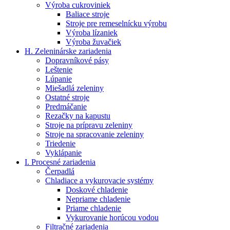
Výroba cukroviniek
Baliace stroje
Stroje pre remeselnícku výrobu
Výroba lízaniek
Výroba žuvačiek
H. Zeleninárske zariadenia
Dopravníkové pásy
Leštenie
Lúpanie
Miešadlá zeleniny
Ostatné stroje
Predmáčanie
Rezačky na kapustu
Stroje na prípravu zeleniny
Stroje na spracovanie zeleniny
Triedenie
Vyklápanie
I. Procesné zariadenia
Čerpadlá
Chladiace a vykurovacie systémy
Doskové chladenie
Nepriame chladenie
Priame chladenie
Vykurovanie horúcou vodou
Filtračné zariadenia