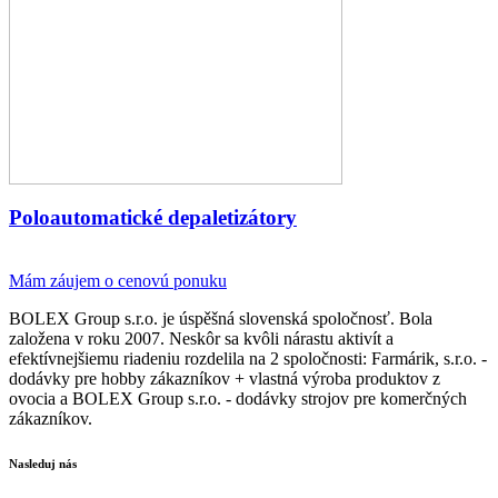
Poloautomatické depaletizátory
Mám záujem o cenovú ponuku
BOLEX Group s.r.o. je úspěšná slovenská spoločnosť. Bola
založena v roku 2007. Neskôr sa kvôli nárastu aktivít a
efektívnejšiemu riadeniu rozdelila na 2 spoločnosti: Farmárik, s.r.o. -
dodávky pre hobby zákazníkov + vlastná výroba produktov z
ovocia a BOLEX Group s.r.o. - dodávky strojov pre komerčných
zákazníkov.
Nasleduj nás