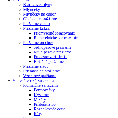
Kladivové mlyny
Mlynčeky
Mlynčeky na cukor
Obchodné pražiarne
Pražiarne cíceru
Pražiarne kakaa
Priemyselné spracovanie
Remeselnícke spracovanie
Pražiarne orechov
Jednopásové pražiarne
Multi pásové pražiarne
Procesné zariadenia
Rotačné pražiarne
Pražiarne sladu
Priemyselné pražiarne
Vzorkové pražiarne
V. Pekárenské zariadenia
Komerčné zariadenia
Formovačky
Kysiarne
Mixéry
Príslušenstvo
Rozdeľovače cesta
Rúry