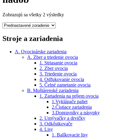
Zobrazujú sa všetky 2 výsledky
Stroje a zariadenia
A. Ovocinárske zariadenia
A. Zber a triedenie ovocia
1. Striasanie ovocia
2. Zber ovocia
3. Triedenie ovocia
4. Odfukovanie ovocia
5. Čelné zametanie ovocia
B. Muštárenské zariadenia
1. Zariadenia na príjem ovocia
1.Vyklápače paliet
2.Čistiace zariadenia
3.Dopravníky a násypky
2. Umývačky a drvičky
3. Odkôstkovače
4. Lisy
1. Balíkovacie lisy