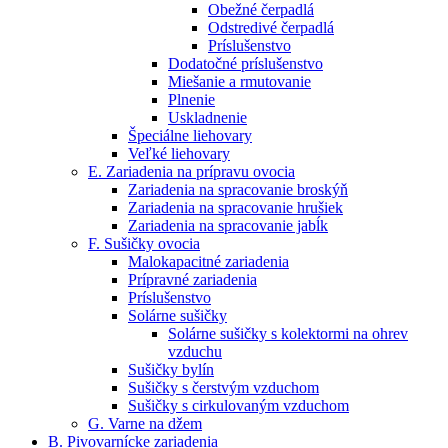
Obežné čerpadlá
Odstredivé čerpadlá
Príslušenstvo
Dodatočné príslušenstvo
Miešanie a rmutovanie
Plnenie
Uskladnenie
Špeciálne liehovary
Veľké liehovary
E. Zariadenia na prípravu ovocia
Zariadenia na spracovanie broskýň
Zariadenia na spracovanie hrušiek
Zariadenia na spracovanie jabĺk
F. Sušičky ovocia
Malokapacitné zariadenia
Prípravné zariadenia
Príslušenstvo
Solárne sušičky
Solárne sušičky s kolektormi na ohrev
vzduchu
Sušičky bylín
Sušičky s čerstvým vzduchom
Sušičky s cirkulovaným vzduchom
G. Varne na džem
B. Pivovarnícke zariadenia