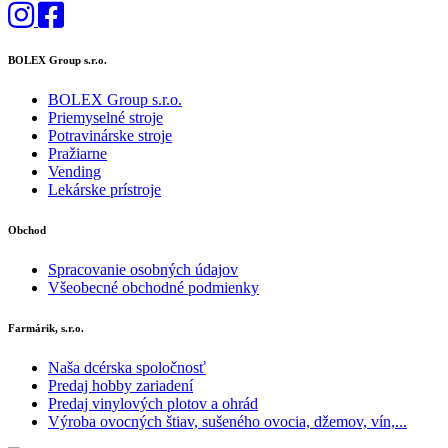
BOLEX Group s.r.o.
BOLEX Group s.r.o.
Priemyselné stroje
Potravinárske stroje
Pražiarne
Vending
Lekárske prístroje
Obchod
Spracovanie osobných údajov
Všeobecné obchodné podmienky
Farmárik, s.r.o.
Naša dcérska spoločnosť
Predaj hobby zariadení
Predaj vinylových plotov a ohrád
Výroba ovocných štiav, sušeného ovocia, džemov, vín,...