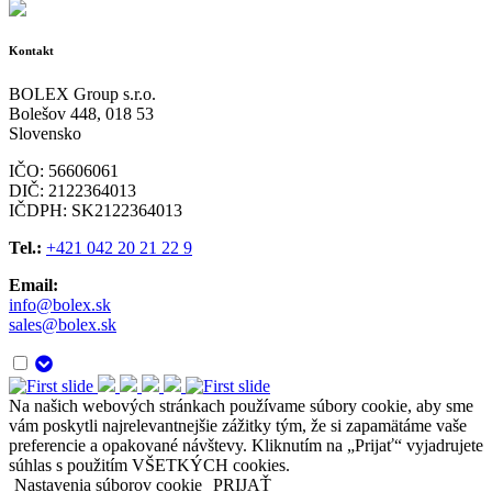
Kontakt
BOLEX Group s.r.o.
Bolešov 448, 018 53
Slovensko
IČO: 56606061
DIČ: 2122364013
IČDPH: SK2122364013
Tel.:
+421 042 20 21 22 9
Email:
info@bolex.sk
sales@bolex.sk
Na našich webových stránkach používame súbory cookie, aby sme
vám poskytli najrelevantnejšie zážitky tým, že si zapamätáme vaše
preferencie a opakované návštevy. Kliknutím na „Prijať“ vyjadrujete
súhlas s použitím VŠETKÝCH cookies.
Nastavenia súborov cookie
PRIJAŤ