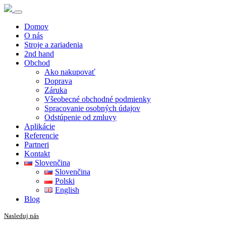
Domov
O nás
Stroje a zariadenia
2nd hand
Obchod
Ako nakupovať
Doprava
Záruka
Všeobecné obchodné podmienky
Spracovanie osobných údajov
Odstúpenie od zmluvy
Aplikácie
Referencie
Partneri
Kontakt
Slovenčina
Slovenčina
Polski
English
Blog
Nasleduj nás