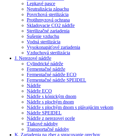
Lepkavé pasce
Neutralizácia zápachu
Povrchová sterilizácia
Protihmyzová ochrana
Skladovacie CO2 nádrže
Sterilizačné zariadenia
Sušenie vzduchu
Vodná sterilizácia
Vysokonapäťové zariadenia
Vzduchová sterilizácia
J. Nerezové nádrže
Cylindrické nádrže
Fermentačné nádrže
Fermentačné nádrže ECO
Fermentačné nádrže SPEIDEL
Nádrže
Nádrže ECO
Nádrže s kónickým dnom
Nádrže s plochým dnom
Nádrže s plochým dnom s plávajúcim vekom
Nádrže SPEIDEL
Nádrže z nerezovej ocele
Tlakové nádoby
Transportačné nádoby
K. Zariadenia na zber a spracovanie orechov