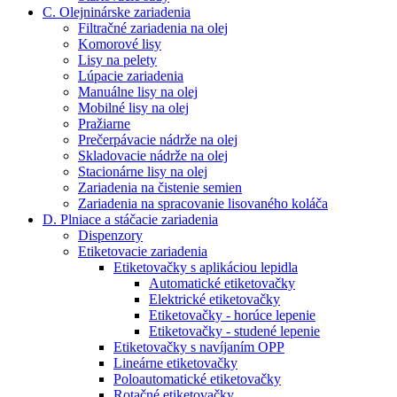
C. Olejninárske zariadenia
Filtračné zariadenia na olej
Komorové lisy
Lisy na pelety
Lúpacie zariadenia
Manuálne lisy na olej
Mobilné lisy na olej
Pražiarne
Prečerpávacie nádrže na olej
Skladovacie nádrže na olej
Stacionárne lisy na olej
Zariadenia na čistenie semien
Zariadenia na spracovanie lisovaného koláča
D. Plniace a stáčacie zariadenia
Dispenzory
Etiketovacie zariadenia
Etiketovačky s aplikáciou lepidla
Automatické etiketovačky
Elektrické etiketovačky
Etiketovačky - horúce lepenie
Etiketovačky - studené lepenie
Etiketovačky s navíjaním OPP
Lineárne etiketovačky
Poloautomatické etiketovačky
Rotačné etiketovačky