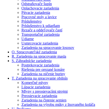
Odstraňovače šupín
Oplachovacie zariadenia
Pitvacie zariadenia
Pracovné stoly a lavice
Príslušenstvo
Príslušenstvo k udiarňam
Rezače a oddeľovače častí
Transportačné zariadenia
Udiarne
Usmrcovacie zariadenia
Zariadenia na spracovanie lososov
O. Spracovateľské zariadenia
R. Zariadenia na spracovanie masla
S. Záhradnícke zariadenia
Postrekovacie zariadenia
Riešenia pre orezané konáre
Zariadenia na ničenie buriny
T. Zariadenia na spracovanie obilnín
Komerčné mlyny
Lúpacie zariadenia
Mlyny s preosievacími strojmi
Preosievacie zariadenia
Zariadenia na čistenie semien
Zariadenia na výrobu múky z lisovaného koláča
U. Pražiarne