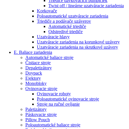
Triediče dávkovacích pumpičiek
Twist off / lineárne uzatváracie zariadenia
Korkovače
Poloautomatické uzatváracie zariadenia
Triediče a podávače uzáverov
Automatické triediče
Odstredivé triediče
Uzatváracie hlavy
Uzatváracie zariadenia na korunkové uzávery
Uzatváracie zariadenia na skrutkové uzávery
E. Baliace zariadenia
Automatické baliace stroje
Čistiace stroje
Depaletizátory
Doypack
Ejektory
Monobloky
Ovinovacie stroje
Ovinovacie roboty
Poloautomatické ovinovacie stroje
Stroje na ručné ovíjanie
Paletizátory
Páskovacie stroje
Pillow Pouch
Poloautomatické baliace stroje