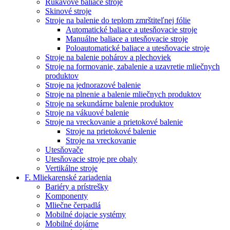
Rukávové baliace stroje
Skinové stroje
Stroje na balenie do teplom zmrštiteľnej fólie
Automatické baliace a utesňovacie stroje
Manuálne baliace a utesňovacie stroje
Poloautomatické baliace a utesňovacie stroje
Stroje na balenie pohárov a plechoviek
Stroje na formovanie, zabalenie a uzavretie mliečnych
produktov
Stroje na jednorazové balenie
Stroje na plnenie a balenie mliečnych produktov
Stroje na sekundárne balenie produktov
Stroje na vákuové balenie
Stroje na vreckovanie a prietokové balenie
Stroje na prietokové balenie
Stroje na vreckovanie
Utesňovače
Utesňovacie stroje pre obaly
Vertikálne stroje
F. Mliekarenské zariadenia
Bariéry a prístrešky
Komponenty
Mliečne čerpadlá
Mobilné dojacie systémy
Mobilné dojárne