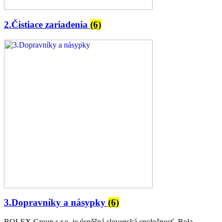
2.Čistiace zariadenia
(6)
3.Dopravníky a násypky
(6)
BOLEX Group s.r.o. je úspěšná slovenská spoločnosť. Bola