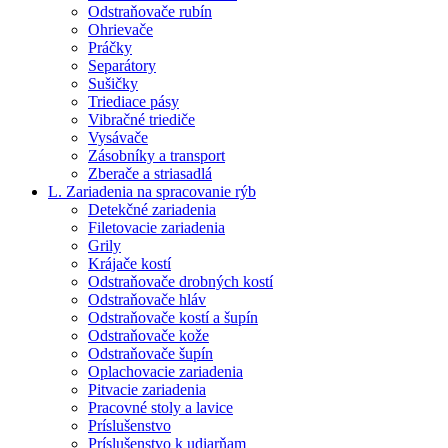
Odstraňovače rubín
Ohrievače
Práčky
Separátory
Sušičky
Triediace pásy
Vibračné triediče
Vysávače
Zásobníky a transport
Zberače a striasadlá
L. Zariadenia na spracovanie rýb
Detekčné zariadenia
Filetovacie zariadenia
Grily
Krájače kostí
Odstraňovače drobných kostí
Odstraňovače hláv
Odstraňovače kostí a šupín
Odstraňovače kože
Odstraňovače šupín
Oplachovacie zariadenia
Pitvacie zariadenia
Pracovné stoly a lavice
Príslušenstvo
Príslušenstvo k udiarňam