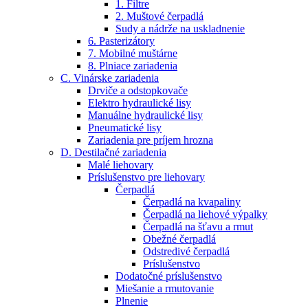
1. Filtre
2. Muštové čerpadlá
Sudy a nádrže na uskladnenie
6. Pasterizátory
7. Mobilné muštárne
8. Plniace zariadenia
C. Vinárske zariadenia
Drviče a odstopkovače
Elektro hydraulické lisy
Manuálne hydraulické lisy
Pneumatické lisy
Zariadenia pre príjem hrozna
D. Destilačné zariadenia
Malé liehovary
Príslušenstvo pre liehovary
Čerpadlá
Čerpadlá na kvapaliny
Čerpadlá na liehové výpalky
Čerpadlá na šťavu a rmut
Obežné čerpadlá
Odstredivé čerpadlá
Príslušenstvo
Dodatočné príslušenstvo
Miešanie a rmutovanie
Plnenie