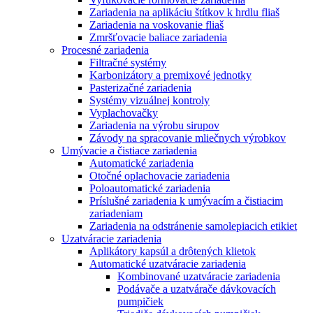
Zariadenia na aplikáciu štítkov k hrdlu fliaš
Zariadenia na voskovanie fliaš
Zmršťovacie baliace zariadenia
Procesné zariadenia
Filtračné systémy
Karbonizátory a premixové jednotky
Pasterizačné zariadenia
Systémy vizuálnej kontroly
Vyplachovačky
Zariadenia na výrobu sirupov
Závody na spracovanie mliečnych výrobkov
Umývacie a čistiace zariadenia
Automatické zariadenia
Otočné oplachovacie zariadenia
Poloautomatické zariadenia
Príslušné zariadenia k umývacím a čistiacim
zariadeniam
Zariadenia na odstránenie samolepiacich etikiet
Uzatváracie zariadenia
Aplikátory kapsúl a drôtených klietok
Automatické uzatváracie zariadenia
Kombinované uzatváracie zariadenia
Podávače a uzatvárače dávkovacích
pumpičiek