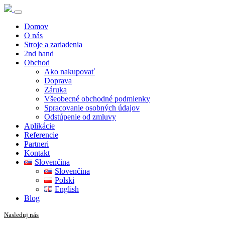
Domov
O nás
Stroje a zariadenia
2nd hand
Obchod
Ako nakupovať
Doprava
Záruka
Všeobecné obchodné podmienky
Spracovanie osobných údajov
Odstúpenie od zmluvy
Aplikácie
Referencie
Partneri
Kontakt
Slovenčina
Slovenčina
Polski
English
Blog
Nasleduj nás