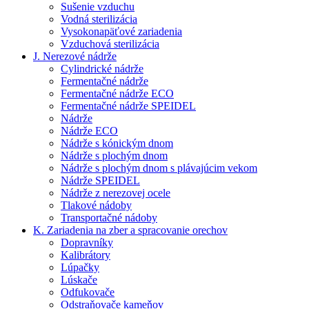
Sušenie vzduchu
Vodná sterilizácia
Vysokonapäťové zariadenia
Vzduchová sterilizácia
J. Nerezové nádrže
Cylindrické nádrže
Fermentačné nádrže
Fermentačné nádrže ECO
Fermentačné nádrže SPEIDEL
Nádrže
Nádrže ECO
Nádrže s kónickým dnom
Nádrže s plochým dnom
Nádrže s plochým dnom s plávajúcim vekom
Nádrže SPEIDEL
Nádrže z nerezovej ocele
Tlakové nádoby
Transportačné nádoby
K. Zariadenia na zber a spracovanie orechov
Dopravníky
Kalibrátory
Lúpačky
Lúskače
Odfukovače
Odstraňovače kameňov