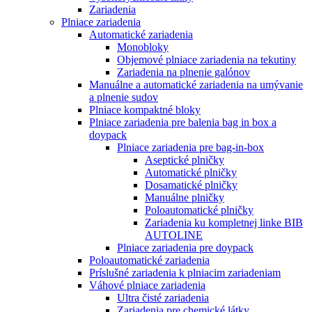
Zariadenia
Plniace zariadenia
Automatické zariadenia
Monobloky
Objemové plniace zariadenia na tekutiny
Zariadenia na plnenie galónov
Manuálne a automatické zariadenia na umývanie
a plnenie sudov
Plniace kompaktné bloky
Plniace zariadenia pre balenia bag in box a
doypack
Plniace zariadenia pre bag-in-box
Aseptické plničky
Automatické plničky
Dosamatické plničky
Manuálne plničky
Poloautomatické plničky
Zariadenia ku kompletnej linke BIB
AUTOLINE
Plniace zariadenia pre doypack
Poloautomatické zariadenia
Príslušné zariadenia k plniacim zariadeniam
Váhové plniace zariadenia
Ultra čisté zariadenia
Zariadenia pre chemické látky