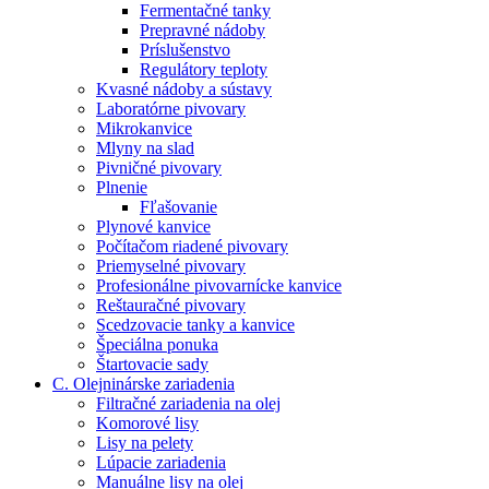
Fermentačné tanky
Prepravné nádoby
Príslušenstvo
Regulátory teploty
Kvasné nádoby a sústavy
Laboratórne pivovary
Mikrokanvice
Mlyny na slad
Pivničné pivovary
Plnenie
Fľašovanie
Plynové kanvice
Počítačom riadené pivovary
Priemyselné pivovary
Profesionálne pivovarnícke kanvice
Reštauračné pivovary
Scedzovacie tanky a kanvice
Špeciálna ponuka
Štartovacie sady
C. Olejninárske zariadenia
Filtračné zariadenia na olej
Komorové lisy
Lisy na pelety
Lúpacie zariadenia
Manuálne lisy na olej