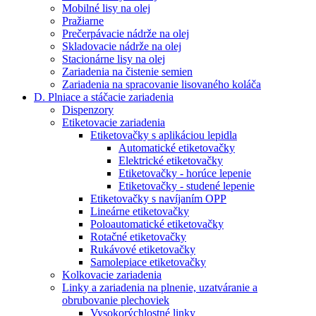
Mobilné lisy na olej
Pražiarne
Prečerpávacie nádrže na olej
Skladovacie nádrže na olej
Stacionárne lisy na olej
Zariadenia na čistenie semien
Zariadenia na spracovanie lisovaného koláča
D. Plniace a stáčacie zariadenia
Dispenzory
Etiketovacie zariadenia
Etiketovačky s aplikáciou lepidla
Automatické etiketovačky
Elektrické etiketovačky
Etiketovačky - horúce lepenie
Etiketovačky - studené lepenie
Etiketovačky s navíjaním OPP
Lineárne etiketovačky
Poloautomatické etiketovačky
Rotačné etiketovačky
Rukávové etiketovačky
Samolepiace etiketovačky
Kolkovacie zariadenia
Linky a zariadenia na plnenie, uzatváranie a
obrubovanie plechoviek
Vysokorýchlostné linky