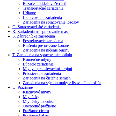
Rezače a oddeľovače častí
Transportačné zariadenia
Udiarne
Usmrcovacie zariadenia
Zariadenia na spracovanie lososov
O. Spracovateľské zariadenia
R. Zariadenia na spracovanie masla
S. Záhradnícke zariadenia
Postrekovacie zariadenia
Riešenia pre orezané konáre
Zariadenia na ničenie buriny
T. Zariadenia na spracovanie obilnín
Komerčné mlyny
Lúpacie zariadenia
Mlyny s preosievacími strojmi
Preosievacie zariadenia
Zariadenia na čistenie semien
Zariadenia na výrobu múky z lisovaného koláča
U. Pražiarne
Kladivové mlyny
Mlynčeky
Mlynčeky na cukor
Obchodné pražiarne
Pražiarne cíceru
Pražiarne kakaa