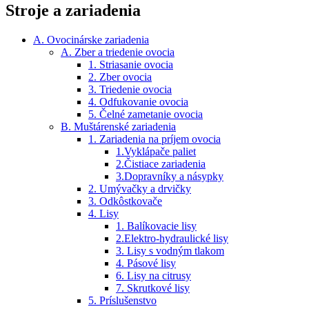
Stroje a zariadenia
A. Ovocinárske zariadenia
A. Zber a triedenie ovocia
1. Striasanie ovocia
2. Zber ovocia
3. Triedenie ovocia
4. Odfukovanie ovocia
5. Čelné zametanie ovocia
B. Muštárenské zariadenia
1. Zariadenia na príjem ovocia
1.Vyklápače paliet
2.Čistiace zariadenia
3.Dopravníky a násypky
2. Umývačky a drvičky
3. Odkôstkovače
4. Lisy
1. Balíkovacie lisy
2.Elektro-hydraulické lisy
3. Lisy s vodným tlakom
4. Pásové lisy
6. Lisy na citrusy
7. Skrutkové lisy
5. Príslušenstvo