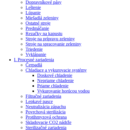
Dopravníkové pásy
Leštenie
Lúpanie
Miešadlá zeleniny
Ostatné stroje
Predmáčanie
Rezačky na kapustu
Stroje na prípravu zeleniny
Stroje na spracovanie zeleniny
Triedenie
Vyklápanie
I. Procesné zariadenia
Čerpadlá
Chladiace a vykurovacie systémy
Doskové chladenie
Nepriame chladenie
Priame chladenie
Vykurovanie horúcou vodou
Filtračné zariadenia
Lepkavé pasce
Neutralizácia zápachu
Povrchová sterilizácia
Protihmyzová ochrana
Skladovacie CO2 nádrže
Sterilizačné zariadenia