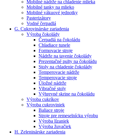
Mobilné nádrže na chladenie mlieka
Mobilné tanky na mlieko
Mobilné vákuové jednotky
Pasterizátory
Vodné čerpadlá
G. Cukrovinárske zariadenia
Výroba čokolády
Čerpadlá na čokoládu
Chladiace tunele
Formovacie stroje
Nádrže na tavenie čokolády
Prezentačné pulty na čokoládu
Stoly na chladenie čokolády
Temperovacie nádrže
Temperovacie stroje
Úložné nádrže
Vibračné stoly
Výhrevné skrine na čokoládu
Výroba cukríkov
Výroba cukroviniek
Baliace stroje
Stroje pre remeselnícku výrobu
Výroba lízaniek
Výroba žuvačiek
H. Zeleninárske zariadenia