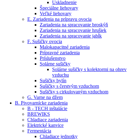
Uskladnenie
Špeciálne liehovary
Veľké liehovary
E. Zariadenia na prípravu ovocia
Zariadenia na spracovanie broskýň
Zariadenia na spracovanie hrušiek
Zariadenia na spracovanie jabĺk
F. Sušičky ovocia
Malokapacitné zariadenia
Prípravné zariadenia
Príslušenstvo
Solárne sušičky
Solárne sušičky s kolektormi na ohrev
vzduchu
Sušičky bylín
Sušičky s čerstvým vzduchom
Sušičky s cirkulovaným vzduchom
G. Varne na džem
B. Pivovarnícke zariadenia
B - TECH inštalácie
BREWIKS
Chladiace zariadenia
Elektrické kanvice
Fermentácia
Chladiace jednotky