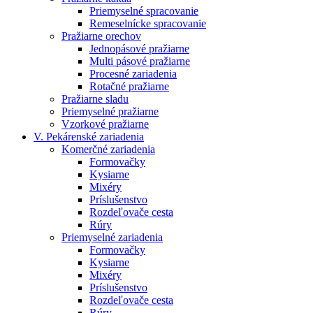
Priemyselné spracovanie
Remeselnícke spracovanie
Pražiarne orechov
Jednopásové pražiarne
Multi pásové pražiarne
Procesné zariadenia
Rotačné pražiarne
Pražiarne sladu
Priemyselné pražiarne
Vzorkové pražiarne
V. Pekárenské zariadenia
Komerčné zariadenia
Formovačky
Kysiarne
Mixéry
Príslušenstvo
Rozdeľovače cesta
Rúry
Priemyselné zariadenia
Formovačky
Kysiarne
Mixéry
Príslušenstvo
Rozdeľovače cesta
Rúry