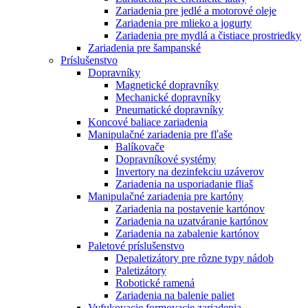
Zariadenia pre jedlé a motorové oleje
Zariadenia pre mlieko a jogurty
Zariadenia pre mydlá a čistiace prostriedky
Zariadenia pre šampanské
Príslušenstvo
Dopravníky
Magnetické dopravníky
Mechanické dopravníky
Pneumatické dopravníky
Koncové baliace zariadenia
Manipulačné zariadenia pre fľaše
Balíkovače
Dopravníkové systémy
Invertory na dezinfekciu uzáverov
Zariadenia na usporiadanie fliaš
Manipulačné zariadenia pre kartóny
Zariadenia na postavenie kartónov
Zariadenia na uzatváranie kartónov
Zariadenia na zabalenie kartónov
Paletové príslušenstvo
Depaletizátory pre rôzne typy nádob
Paletizátory
Robotické ramená
Zariadenia na balenie paliet
Vyfukovacie formovacie zariadenia