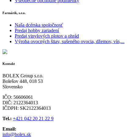
Všeobecné obchodné podmienky
Farmárik, s.r.o.
Naša dcérska spoločnosť
Predaj hobby zariadení
Predaj vinylových plotov a ohrád
Výroba ovocných štiav, sušeného ovocia, džemov, vín,...
Kontakt
BOLEX Group s.r.o.
Bolešov 448, 018 53
Slovensko
IČO: 56606061
DIČ: 2122364013
IČDPH: SK2122364013
Tel.:
+421 042 20 21 22 9
Email:
info@bolex.sk